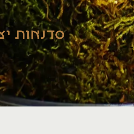
סדנאות יצ
ך