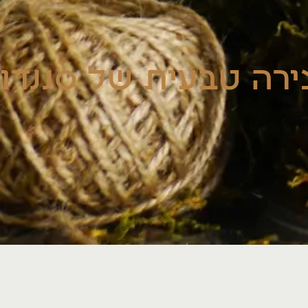
ירה טבעית של סננדו